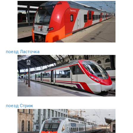
поезд Ласточка
поезд Стриж