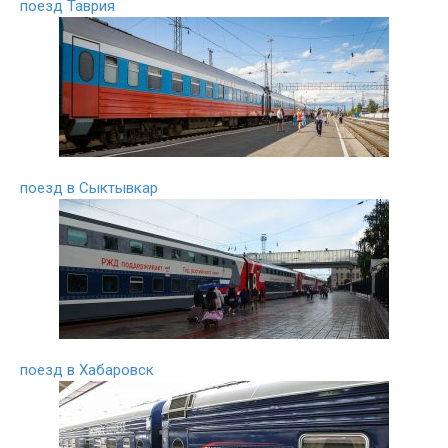
поезд Таврия
поезд в Сыктывкар
поезд в Хабаровск