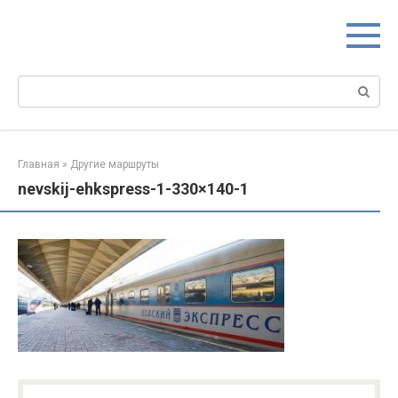
Перейти
к
контенту
Поиск:
Главная
»
Другие маршруты
nevskij-ehkspress-1-330×140-1