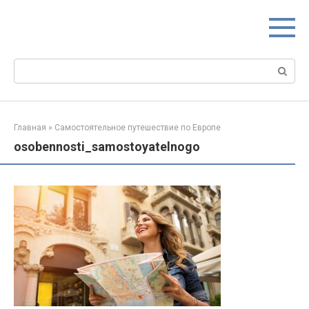
Перейти
к
контенту
Поиск:
Главная
»
Самостоятельное путешествие по Европе
osobennosti_samostoyatelnogo